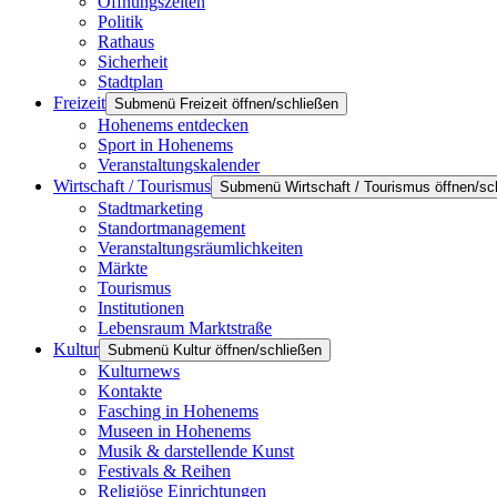
Öffnungszeiten
Politik
Rathaus
Sicherheit
Stadtplan
Freizeit
Submenü Freizeit öffnen/schließen
Hohenems entdecken
Sport in Hohenems
Veranstaltungskalender
Wirtschaft / Tourismus
Submenü Wirtschaft / Tourismus öffnen/sc
Stadtmarketing
Standortmanagement
Veranstaltungsräumlichkeiten
Märkte
Tourismus
Institutionen
Lebensraum Marktstraße
Kultur
Submenü Kultur öffnen/schließen
Kulturnews
Kontakte
Fasching in Hohenems
Museen in Hohenems
Musik & darstellende Kunst
Festivals & Reihen
Religiöse Einrichtungen