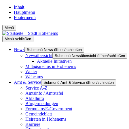
Inhalt
Hauptmenü
Footermenü
Menü
Menü schließen
News
Submenü News öffnen/schließen
Newsübersicht
Submenü Newsübersicht öffnen/schließen
Aktuelle Initiativen
Mittagsmenüs in Hohenems
Wetter
Webcams
Amt & Service
Submenü Amt & Service öffnen/schließen
Service A-Z
Amtsinfo / Amtstafel
Abfallinfo
Bürgermeldungen
Formulare/E-Government
Gemeindeblatt
Heiraten in Hohenems
Karriere