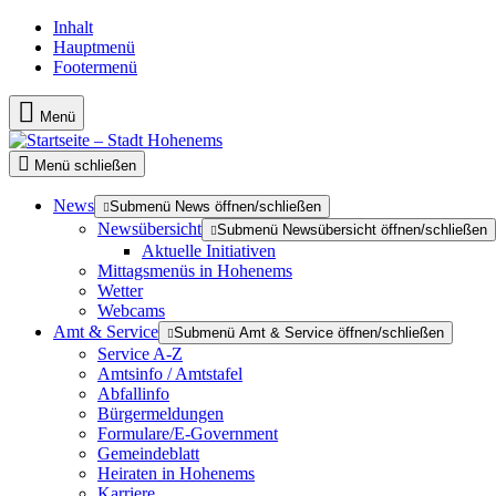
Inhalt
Hauptmenü
Footermenü
Menü
Menü schließen
News
Submenü News öffnen/schließen
Newsübersicht
Submenü Newsübersicht öffnen/schließen
Aktuelle Initiativen
Mittagsmenüs in Hohenems
Wetter
Webcams
Amt & Service
Submenü Amt & Service öffnen/schließen
Service A-Z
Amtsinfo / Amtstafel
Abfallinfo
Bürgermeldungen
Formulare/E-Government
Gemeindeblatt
Heiraten in Hohenems
Karriere