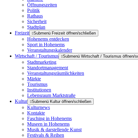
Öffnungszeiten
Politik
Rathaus
Sicherheit
Stadtplan
Freizeit
Submenü Freizeit öffnen/schließen
Hohenems entdecken
Sport in Hohenems
Veranstaltungskalender
Wirtschaft / Tourismus
Submenü Wirtschaft / Tourismus öffnen/s
Stadtmarketing
Standortmanagement
Veranstaltungsräumlichkeiten
Märkte
Tourismus
Institutionen
Lebensraum Marktstraße
Kultur
Submenü Kultur öffnen/schließen
Kulturnews
Kontakte
Fasching in Hohenems
Museen in Hohenems
Musik & darstellende Kunst
Festivals & Reihen