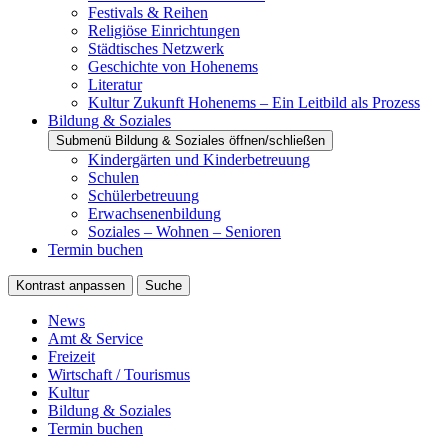
Festivals & Reihen
Religiöse Einrichtungen
Städtisches Netzwerk
Geschichte von Hohenems
Literatur
Kultur Zukunft Hohenems – Ein Leitbild als Prozess
Bildung & Soziales
Submenü Bildung & Soziales öffnen/schließen
Kindergärten und Kinderbetreuung
Schulen
Schülerbetreuung
Erwachsenenbildung
Soziales – Wohnen – Senioren
Termin buchen
Kontrast anpassen
Suche
News
Amt & Service
Freizeit
Wirtschaft / Tourismus
Kultur
Bildung & Soziales
Termin buchen