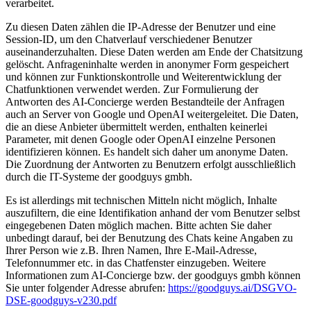
verarbeitet.
Zu diesen Daten zählen die IP-Adresse der Benutzer und eine
Session-ID, um den Chatverlauf verschiedener Benutzer
auseinanderzuhalten. Diese Daten werden am Ende der Chatsitzung
gelöscht. Anfrageninhalte werden in anonymer Form gespeichert
und können zur Funktionskontrolle und Weiterentwicklung der
Chatfunktionen verwendet werden. Zur Formulierung der
Antworten des AI-Concierge werden Bestandteile der Anfragen
auch an Server von Google und OpenAI weitergeleitet. Die Daten,
die an diese Anbieter übermittelt werden, enthalten keinerlei
Parameter, mit denen Google oder OpenAI einzelne Personen
identifizieren können. Es handelt sich daher um anonyme Daten.
Die Zuordnung der Antworten zu Benutzern erfolgt ausschließlich
durch die IT-Systeme der goodguys gmbh.
Es ist allerdings mit technischen Mitteln nicht möglich, Inhalte
auszufiltern, die eine Identifikation anhand der vom Benutzer selbst
eingegebenen Daten möglich machen. Bitte achten Sie daher
unbedingt darauf, bei der Benutzung des Chats keine Angaben zu
Ihrer Person wie z.B. Ihren Namen, Ihre E-Mail-Adresse,
Telefonnummer etc. in das Chatfenster einzugeben. Weitere
Informationen zum AI-Concierge bzw. der goodguys gmbh können
Sie unter folgender Adresse abrufen:
https://goodguys.ai/DSGVO-
DSE-goodguys-v230.pdf