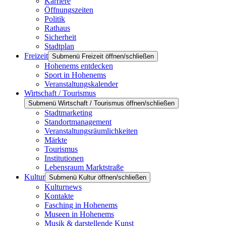
Karriere
Öffnungszeiten
Politik
Rathaus
Sicherheit
Stadtplan
Freizeit
Submenü Freizeit öffnen/schließen
Hohenems entdecken
Sport in Hohenems
Veranstaltungskalender
Wirtschaft / Tourismus
Submenü Wirtschaft / Tourismus öffnen/schließen
Stadtmarketing
Standortmanagement
Veranstaltungsräumlichkeiten
Märkte
Tourismus
Institutionen
Lebensraum Marktstraße
Kultur
Submenü Kultur öffnen/schließen
Kulturnews
Kontakte
Fasching in Hohenems
Museen in Hohenems
Musik & darstellende Kunst