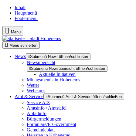
Inhalt
Hauptmenü
Footermenü
Menü
Menü schließen
News
Submenü News öffnen/schließen
Newsübersicht
Submenü Newsübersicht öffnen/schließen
Aktuelle Initiativen
Mittagsmenüs in Hohenems
Wetter
Webcams
Amt & Service
Submenü Amt & Service öffnen/schließen
Service A-Z
Amtsinfo / Amtstafel
Abfallinfo
Bürgermeldungen
Formulare/E-Government
Gemeindeblatt
Heiraten in Hohenems