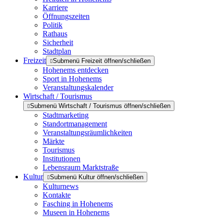
Karriere
Öffnungszeiten
Politik
Rathaus
Sicherheit
Stadtplan
Freizeit
Submenü Freizeit öffnen/schließen
Hohenems entdecken
Sport in Hohenems
Veranstaltungskalender
Wirtschaft / Tourismus
Submenü Wirtschaft / Tourismus öffnen/schließen
Stadtmarketing
Standortmanagement
Veranstaltungsräumlichkeiten
Märkte
Tourismus
Institutionen
Lebensraum Marktstraße
Kultur
Submenü Kultur öffnen/schließen
Kulturnews
Kontakte
Fasching in Hohenems
Museen in Hohenems