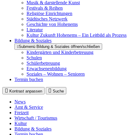
Musik & darstellende Kunst
Festivals & Reihen
Religiöse Einrichtungen
Städtisches Netzwerk
Geschichte von Hohenems
Literatur
Kultur Zukunft Hohenems – Ein Leitbild als Prozess
Bildung & Soziales
Submenü Bildung & Soziales öffnen/schließen
Kindergärten und Kinderbetreuung
Schulen
Schülerbetreuung
Erwachsenenbildung
Soziales – Wohnen – Senioren
Termin buchen
Kontrast anpassen
Suche
News
Amt & Service
Freizeit
Wirtschaft / Tourismus
Kultur
Bildung & Soziales
Termin buchen