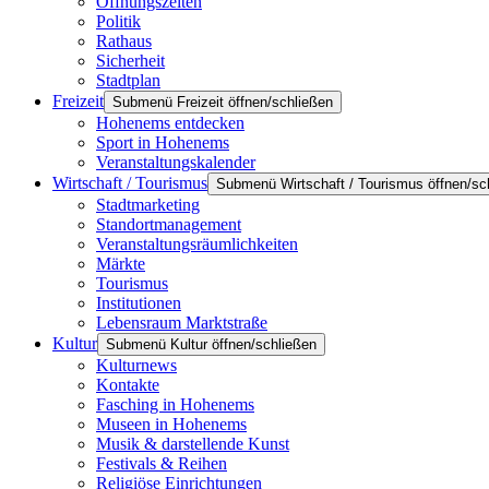
Öffnungszeiten
Politik
Rathaus
Sicherheit
Stadtplan
Freizeit
Submenü Freizeit öffnen/schließen
Hohenems entdecken
Sport in Hohenems
Veranstaltungskalender
Wirtschaft / Tourismus
Submenü Wirtschaft / Tourismus öffnen/sc
Stadtmarketing
Standortmanagement
Veranstaltungsräumlichkeiten
Märkte
Tourismus
Institutionen
Lebensraum Marktstraße
Kultur
Submenü Kultur öffnen/schließen
Kulturnews
Kontakte
Fasching in Hohenems
Museen in Hohenems
Musik & darstellende Kunst
Festivals & Reihen
Religiöse Einrichtungen