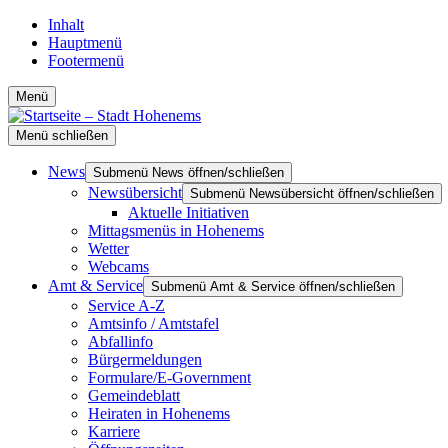
Inhalt
Hauptmenü
Footermenü
Menü
Menü schließen
News
Submenü News öffnen/schließen
Newsübersicht
Submenü Newsübersicht öffnen/schließen
Aktuelle Initiativen
Mittagsmenüs in Hohenems
Wetter
Webcams
Amt & Service
Submenü Amt & Service öffnen/schließen
Service A-Z
Amtsinfo / Amtstafel
Abfallinfo
Bürgermeldungen
Formulare/E-Government
Gemeindeblatt
Heiraten in Hohenems
Karriere