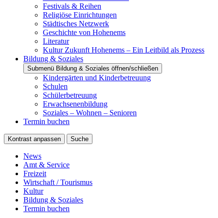
Festivals & Reihen
Religiöse Einrichtungen
Städtisches Netzwerk
Geschichte von Hohenems
Literatur
Kultur Zukunft Hohenems – Ein Leitbild als Prozess
Bildung & Soziales
Submenü Bildung & Soziales öffnen/schließen
Kindergärten und Kinderbetreuung
Schulen
Schülerbetreuung
Erwachsenenbildung
Soziales – Wohnen – Senioren
Termin buchen
Kontrast anpassen
Suche
News
Amt & Service
Freizeit
Wirtschaft / Tourismus
Kultur
Bildung & Soziales
Termin buchen