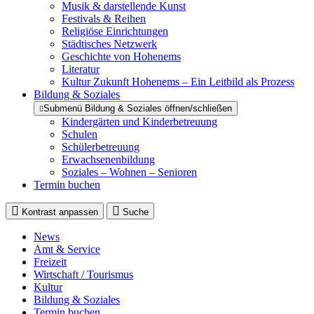
Musik & darstellende Kunst
Festivals & Reihen
Religiöse Einrichtungen
Städtisches Netzwerk
Geschichte von Hohenems
Literatur
Kultur Zukunft Hohenems – Ein Leitbild als Prozess
Bildung & Soziales
Submenü Bildung & Soziales öffnen/schließen
Kindergärten und Kinderbetreuung
Schulen
Schülerbetreuung
Erwachsenenbildung
Soziales – Wohnen – Senioren
Termin buchen
Kontrast anpassen
Suche
News
Amt & Service
Freizeit
Wirtschaft / Tourismus
Kultur
Bildung & Soziales
Termin buchen