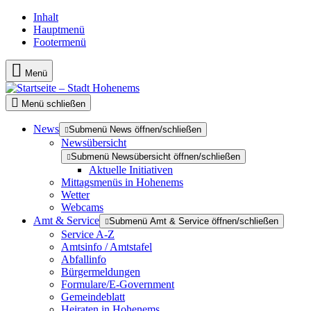
Inhalt
Hauptmenü
Footermenü
Menü
Menü schließen
News
Submenü News öffnen/schließen
Newsübersicht
Submenü Newsübersicht öffnen/schließen
Aktuelle Initiativen
Mittagsmenüs in Hohenems
Wetter
Webcams
Amt & Service
Submenü Amt & Service öffnen/schließen
Service A-Z
Amtsinfo / Amtstafel
Abfallinfo
Bürgermeldungen
Formulare/E-Government
Gemeindeblatt
Heiraten in Hohenems