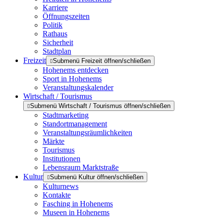
Karriere
Öffnungszeiten
Politik
Rathaus
Sicherheit
Stadtplan
Freizeit
Submenü Freizeit öffnen/schließen
Hohenems entdecken
Sport in Hohenems
Veranstaltungskalender
Wirtschaft / Tourismus
Submenü Wirtschaft / Tourismus öffnen/schließen
Stadtmarketing
Standortmanagement
Veranstaltungsräumlichkeiten
Märkte
Tourismus
Institutionen
Lebensraum Marktstraße
Kultur
Submenü Kultur öffnen/schließen
Kulturnews
Kontakte
Fasching in Hohenems
Museen in Hohenems