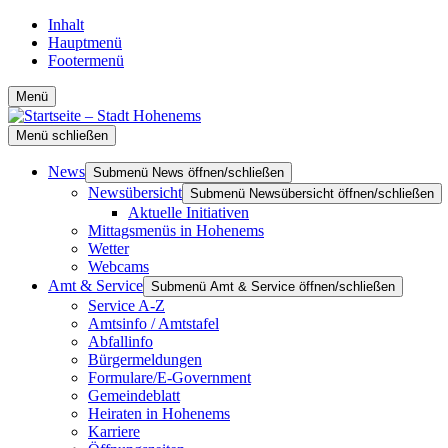
Inhalt
Hauptmenü
Footermenü
Menü
Menü schließen
News
Submenü News öffnen/schließen
Newsübersicht
Submenü Newsübersicht öffnen/schließen
Aktuelle Initiativen
Mittagsmenüs in Hohenems
Wetter
Webcams
Amt & Service
Submenü Amt & Service öffnen/schließen
Service A-Z
Amtsinfo / Amtstafel
Abfallinfo
Bürgermeldungen
Formulare/E-Government
Gemeindeblatt
Heiraten in Hohenems
Karriere