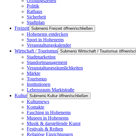
Öffnungszeiten
Politik
Rathaus
Sicherheit
Stadtplan
Freizeit
Submenü Freizeit öffnen/schließen
Hohenems entdecken
Sport in Hohenems
Veranstaltungskalender
Wirtschaft / Tourismus
Submenü Wirtschaft / Tourismus öffnen/sc
Stadtmarketing
Standortmanagement
Veranstaltungsräumlichkeiten
Märkte
Tourismus
Institutionen
Lebensraum Marktstraße
Kultur
Submenü Kultur öffnen/schließen
Kulturnews
Kontakte
Fasching in Hohenems
Museen in Hohenems
Musik & darstellende Kunst
Festivals & Reihen
Religiöse Einrichtungen