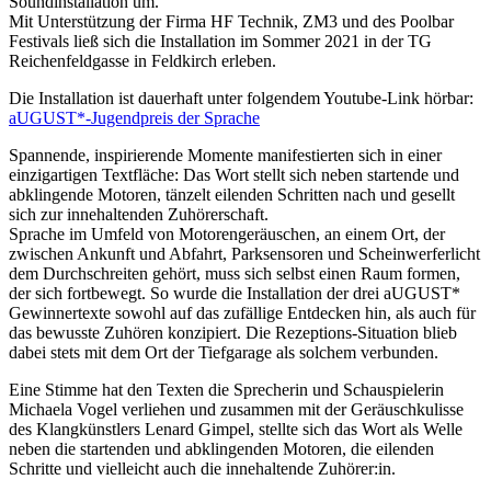
Soundinstallation um.
Mit Unterstützung der Firma HF Technik, ZM3 und des Poolbar
Festivals ließ sich die Installation im Sommer 2021 in der TG
Reichenfeldgasse in Feldkirch erleben.
Die Installation ist dauerhaft unter folgendem Youtube-Link hörbar:
aUGUST*-Jugendpreis der Sprache
Spannende, inspirierende Momente manifestierten sich in einer
einzigartigen Textfläche: Das Wort stellt sich neben startende und
abklingende Motoren, tänzelt eilenden Schritten nach und gesellt
sich zur innehaltenden Zuhörerschaft.
Sprache im Umfeld von Motorengeräuschen, an einem Ort, der
zwischen Ankunft und Abfahrt, Parksensoren und Scheinwerferlicht
dem Durchschreiten gehört, muss sich selbst einen Raum formen,
der sich fortbewegt. So wurde die Installation der drei aUGUST*
Gewinnertexte sowohl auf das zufällige Entdecken hin, als auch für
das bewusste Zuhören konzipiert. Die Rezeptions-Situation blieb
dabei stets mit dem Ort der Tiefgarage als solchem verbunden.
Eine Stimme hat den Texten die Sprecherin und Schauspielerin
Michaela Vogel verliehen und zusammen mit der Geräuschkulisse
des Klangkünstlers Lenard Gimpel, stellte sich das Wort als Welle
neben die startenden und abklingenden Motoren, die eilenden
Schritte und vielleicht auch die innehaltende Zuhörer:in.