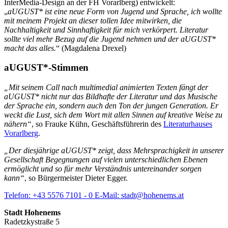
InterMedia-Design an der FH Vorarlberg) entwickelt:
„
aUGUST* ist eine neue Form von Jugend und Sprache, ich wollte
mit meinem Projekt an dieser tollen Idee mitwirken, die
Nachhaltigkeit und Sinnhaftigkeit für mich verkörpert. Literatur
sollte viel mehr Bezug auf die Jugend nehmen und der aUGUST*
macht das alles.
“ (Magdalena Drexel)
aUGUST*-Stimmen
„Mit seinem Call nach multimedial animierten Texten fängt der
aUGUST* nicht nur das Bildhafte der Literatur und das Musische
der Sprache ein, sondern auch den Ton der jungen Generation. Er
weckt die Lust, sich dem Wort mit allen Sinnen auf kreative Weise zu
nähern“
, so Frauke Kühn, Geschäftsführerin des
Literaturhauses
Vorarlberg
.
„Der diesjährige aUGUST* zeigt, dass Mehrsprachigkeit in unserer
Gesellschaft Begegnungen auf vielen unterschiedlichen Ebenen
ermöglicht und so für mehr Verständnis untereinander sorgen
kann“
, so Bürgermeister Dieter Egger.
Telefon:
+43 5576 7101 - 0
E-Mail:
stadt@hohenems.at
Stadt Hohenems
Radetzkystraße 5