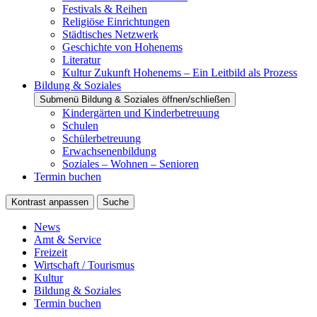
Festivals & Reihen
Religiöse Einrichtungen
Städtisches Netzwerk
Geschichte von Hohenems
Literatur
Kultur Zukunft Hohenems – Ein Leitbild als Prozess
Bildung & Soziales
Submenü Bildung & Soziales öffnen/schließen
Kindergärten und Kinderbetreuung
Schulen
Schülerbetreuung
Erwachsenenbildung
Soziales – Wohnen – Senioren
Termin buchen
Kontrast anpassen
Suche
News
Amt & Service
Freizeit
Wirtschaft / Tourismus
Kultur
Bildung & Soziales
Termin buchen