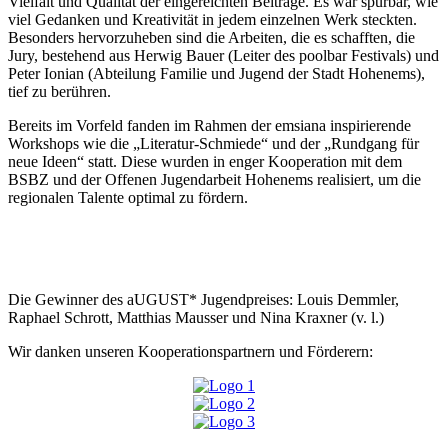
Vielfalt und Qualität der eingereichten Beiträge. Es war spürbar, wie
viel Gedanken und Kreativität in jedem einzelnen Werk steckten.
Besonders hervorzuheben sind die Arbeiten, die es schafften, die
Jury, bestehend aus Herwig Bauer (Leiter des poolbar Festivals) und
Peter Ionian (Abteilung Familie und Jugend der Stadt Hohenems),
tief zu berühren.
Bereits im Vorfeld fanden im Rahmen der emsiana inspirierende
Workshops wie die „Literatur-Schmiede“ und der „Rundgang für
neue Ideen“ statt. Diese wurden in enger Kooperation mit dem
BSBZ und der Offenen Jugendarbeit Hohenems realisiert, um die
regionalen Talente optimal zu fördern.
Die Gewinner des aUGUST* Jugendpreises: Louis Demmler,
Raphael Schrott, Matthias Mausser und Nina Kraxner (v. l.)
Wir danken unseren Kooperationspartnern und Förderern: