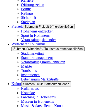
Karriere
Öffnungszeiten
Politik
Rathaus
Sicherheit
Stadtplan
Freizeit
Submenü Freizeit öffnen/schließen
Hohenems entdecken
Sport in Hohenems
Veranstaltungskalender
Wirtschaft / Tourismus
Submenü Wirtschaft / Tourismus öffnen/schließen
Stadtmarketing
Standortmanagement
Veranstaltungsräumlichkeiten
Märkte
Tourismus
Institutionen
Lebensraum Marktstraße
Kultur
Submenü Kultur öffnen/schließen
Kulturnews
Kontakte
Fasching in Hohenems
Museen in Hohenems
Musik & darstellende Kunst