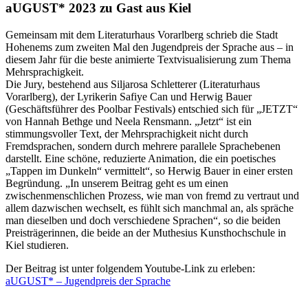
aUGUST* 2023 zu Gast aus Kiel
Gemeinsam mit dem Literaturhaus Vorarlberg schrieb die Stadt
Hohenems zum zweiten Mal den Jugendpreis der Sprache aus – in
diesem Jahr für die beste animierte Textvisualisierung zum Thema
Mehrsprachigkeit.
Die Jury, bestehend aus Siljarosa Schletterer (Literaturhaus
Vorarlberg), der Lyrikerin Safiye Can und Herwig Bauer
(Geschäftsführer des Poolbar Festivals) entschied sich für „JETZT“
von Hannah Bethge und Neela Rensmann. „Jetzt“ ist ein
stimmungsvoller Text, der Mehrsprachigkeit nicht durch
Fremdsprachen, sondern durch mehrere parallele Sprachebenen
darstellt. Eine schöne, reduzierte Animation, die ein poetisches
„Tappen im Dunkeln“ vermittelt“, so Herwig Bauer in einer ersten
Begründung. „In unserem Beitrag geht es um einen
zwischenmenschlichen Prozess, wie man von fremd zu vertraut und
allem dazwischen wechselt, es fühlt sich manchmal an, als spräche
man dieselben und doch verschiedene Sprachen“, so die beiden
Preisträgerinnen, die beide an der Muthesius Kunsthochschule in
Kiel studieren.
Der Beitrag ist unter folgendem Youtube-Link zu erleben:
aUGUST* – Jugendpreis der Sprache