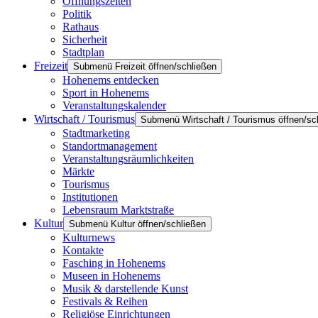
Öffnungszeiten
Politik
Rathaus
Sicherheit
Stadtplan
Freizeit
Submenü Freizeit öffnen/schließen
Hohenems entdecken
Sport in Hohenems
Veranstaltungskalender
Wirtschaft / Tourismus
Submenü Wirtschaft / Tourismus öffnen/sc
Stadtmarketing
Standortmanagement
Veranstaltungsräumlichkeiten
Märkte
Tourismus
Institutionen
Lebensraum Marktstraße
Kultur
Submenü Kultur öffnen/schließen
Kulturnews
Kontakte
Fasching in Hohenems
Museen in Hohenems
Musik & darstellende Kunst
Festivals & Reihen
Religiöse Einrichtungen