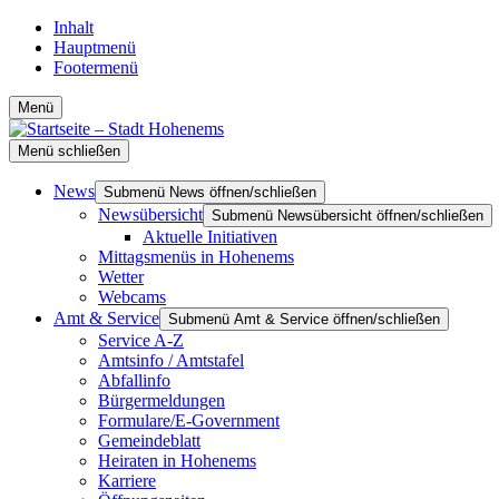
Inhalt
Hauptmenü
Footermenü
Menü
Menü schließen
News
Submenü News öffnen/schließen
Newsübersicht
Submenü Newsübersicht öffnen/schließen
Aktuelle Initiativen
Mittagsmenüs in Hohenems
Wetter
Webcams
Amt & Service
Submenü Amt & Service öffnen/schließen
Service A-Z
Amtsinfo / Amtstafel
Abfallinfo
Bürgermeldungen
Formulare/E-Government
Gemeindeblatt
Heiraten in Hohenems
Karriere