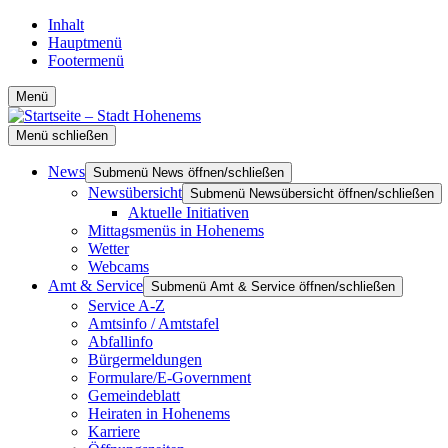
Inhalt
Hauptmenü
Footermenü
Menü
Menü schließen
News
Submenü News öffnen/schließen
Newsübersicht
Submenü Newsübersicht öffnen/schließen
Aktuelle Initiativen
Mittagsmenüs in Hohenems
Wetter
Webcams
Amt & Service
Submenü Amt & Service öffnen/schließen
Service A-Z
Amtsinfo / Amtstafel
Abfallinfo
Bürgermeldungen
Formulare/E-Government
Gemeindeblatt
Heiraten in Hohenems
Karriere