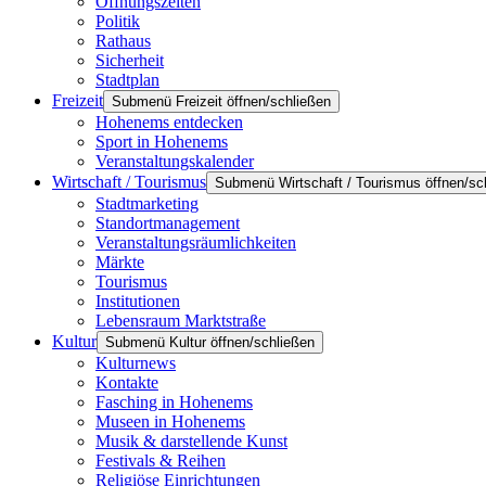
Öffnungszeiten
Politik
Rathaus
Sicherheit
Stadtplan
Freizeit
Submenü Freizeit öffnen/schließen
Hohenems entdecken
Sport in Hohenems
Veranstaltungskalender
Wirtschaft / Tourismus
Submenü Wirtschaft / Tourismus öffnen/sc
Stadtmarketing
Standortmanagement
Veranstaltungsräumlichkeiten
Märkte
Tourismus
Institutionen
Lebensraum Marktstraße
Kultur
Submenü Kultur öffnen/schließen
Kulturnews
Kontakte
Fasching in Hohenems
Museen in Hohenems
Musik & darstellende Kunst
Festivals & Reihen
Religiöse Einrichtungen