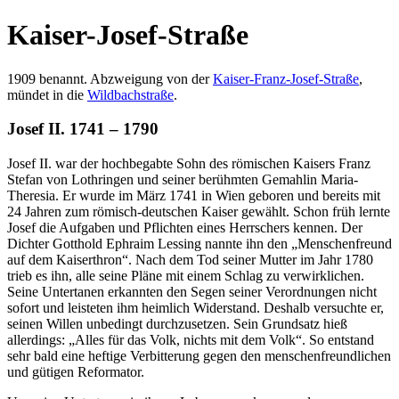
Kaiser-Josef-Straße
1909 benannt. Abzweigung von der
Kaiser-Franz-Josef-Straße
,
mündet in die
Wildbachstraße
.
Josef II. 1741 – 1790
Josef II. war der hochbegabte Sohn des römischen Kaisers Franz
Stefan von Lothringen und seiner berühmten Gemahlin Maria-
Theresia. Er wurde im März 1741 in Wien geboren und bereits mit
24 Jahren zum römisch-deutschen Kaiser gewählt. Schon früh lernte
Josef die Aufgaben und Pflichten eines Herrschers kennen. Der
Dichter Gotthold Ephraim Lessing nannte ihn den „Menschenfreund
auf dem Kaiserthron“. Nach dem Tod seiner Mutter im Jahr 1780
trieb es ihn, alle seine Pläne mit einem Schlag zu verwirklichen.
Seine Untertanen erkannten den Segen seiner Verordnungen nicht
sofort und leisteten ihm heimlich Widerstand. Deshalb versuchte er,
seinen Willen unbedingt durchzusetzen. Sein Grundsatz hieß
allerdings: „Alles für das Volk, nichts mit dem Volk“. So entstand
sehr bald eine heftige Verbitterung gegen den menschenfreundlichen
und gütigen Reformator.