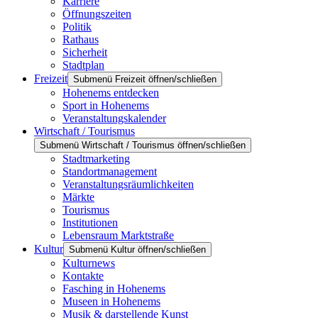
Karriere
Öffnungszeiten
Politik
Rathaus
Sicherheit
Stadtplan
Freizeit
Submenü Freizeit öffnen/schließen
Hohenems entdecken
Sport in Hohenems
Veranstaltungskalender
Wirtschaft / Tourismus
Submenü Wirtschaft / Tourismus öffnen/schließen
Stadtmarketing
Standortmanagement
Veranstaltungsräumlichkeiten
Märkte
Tourismus
Institutionen
Lebensraum Marktstraße
Kultur
Submenü Kultur öffnen/schließen
Kulturnews
Kontakte
Fasching in Hohenems
Museen in Hohenems
Musik & darstellende Kunst