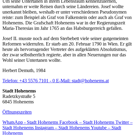
Um seine Untertanen in ihrem Lebensraum kennenzulernen,
unternahm er weite Reisen durch seine Ländereien. Josef wollte
unerkannt bleiben, weshalb er unter verschiedenen Pseudonymen
reiste: zum Beispiel als Graf von Falkenstein oder auch als Graf von
Hohenems. Die Grafschaft Hohenems war in der Regierungszeit
Maria-Theresias im Jahr 1765 an das Habsburgerreich gefallen.
Josef II. musste noch auf dem Sterbebett viele seiner gutgemeinten
Reformen widerrufen. Er starb am 20. Februar 1790 in Wien. Er gilt
heute als hervorragender Vertreter des aufgeklärten Absolutismus,
der zwar selbstherrlich regierte, aber in allen Neuerungen nur das
Wohl seiner Untertanen wollte.
Herbert Demuth, 1984
Telefon:
+43 5576 7101 - 0
E-Mail:
stadt@hohenems.at
Stadt Hohenems
Radetzkystraße 5
6845 Hohenems
Öffnungszeiten
WhatsApp - Stadt Hohenems
Facebook – Stadt Hohenems
Twitter –
Stadt Hohenems
Instagram – Stadt Hohenems
Youtube – Stadt
Hohenems