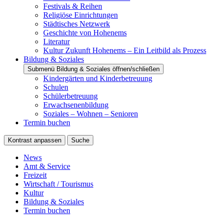
Festivals & Reihen
Religiöse Einrichtungen
Städtisches Netzwerk
Geschichte von Hohenems
Literatur
Kultur Zukunft Hohenems – Ein Leitbild als Prozess
Bildung & Soziales
Submenü Bildung & Soziales öffnen/schließen
Kindergärten und Kinderbetreuung
Schulen
Schülerbetreuung
Erwachsenenbildung
Soziales – Wohnen – Senioren
Termin buchen
Kontrast anpassen
Suche
News
Amt & Service
Freizeit
Wirtschaft / Tourismus
Kultur
Bildung & Soziales
Termin buchen