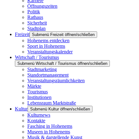
Karriere
Öffnungszeiten
Politik
Rathaus
Sicherheit
Stadtplan
Freizeit
Submenü Freizeit öffnen/schließen
Hohenems entdecken
Sport in Hohenems
Veranstaltungskalender
Wirtschaft / Tourismus
Submenü Wirtschaft / Tourismus öffnen/schließen
Stadtmarketing
Standortmanagement
Veranstaltungsräumlichkeiten
Märkte
Tourismus
Institutionen
Lebensraum Marktstraße
Kultur
Submenü Kultur öffnen/schließen
Kulturnews
Kontakte
Fasching in Hohenems
Museen in Hohenems
Musik & darstellende Kunst