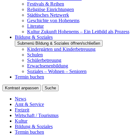
Festivals & Reihen
Religiöse Einrichtungen
Städtisches Netzwerk
Geschichte von Hohenems
Literatur
Kultur Zukunft Hohenems – Ein Leitbild als Prozess
Bildung & Soziales
Submenü Bildung & Soziales öffnen/schließen
Kindergärten und Kinderbetreuung
Schulen
Schülerbetreuung
Erwachsenenbildung
Soziales – Wohnen – Senioren
Termin buchen
Kontrast anpassen
Suche
News
Amt & Service
Freizeit
Wirtschaft / Tourismus
Kultur
Bildung & Soziales
Termin buchen