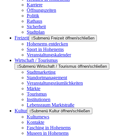
Karriere
Öffnungszeiten
Politik
Rathaus
Sicherheit
Stadtplan
Freizeit
Submenü Freizeit öffnen/schließen
Hohenems entdecken
Sport in Hohenems
Veranstaltungskalender
Wirtschaft / Tourismus
Submenü Wirtschaft / Tourismus öffnen/schließen
Stadtmarketing
Standortmanagement
Veranstaltungsräumlichkeiten
Märkte
Tourismus
Institutionen
Lebensraum Marktstraße
Kultur
Submenü Kultur öffnen/schließen
Kulturnews
Kontakte
Fasching in Hohenems
Museen in Hohenems