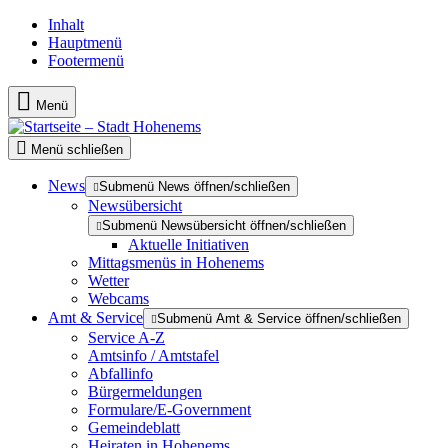
Inhalt
Hauptmenü
Footermenü
Menü
Menü schließen
News
Submenü News öffnen/schließen
Newsübersicht
Submenü Newsübersicht öffnen/schließen
Aktuelle Initiativen
Mittagsmenüs in Hohenems
Wetter
Webcams
Amt & Service
Submenü Amt & Service öffnen/schließen
Service A-Z
Amtsinfo / Amtstafel
Abfallinfo
Bürgermeldungen
Formulare/E-Government
Gemeindeblatt
Heiraten in Hohenems