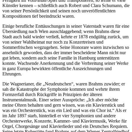
Fertigkeit im Vom-Blatt-Spiel und Transponieren; so lernte er viele
Künstler kennen – schließlich auch Robert und Clara Schumann, die
von seiner Persönlichkeit und seinen noch unveröffentlichten
Kompositionen tief beeindruckt waren.
Einige berufliche Enttäuschungen in seiner Vaterstadt waren für eine
Übersiedlung nach Wien ausschlaggebend; wenn Brahms diese
Stadt auch bald wieder verließ, kehrte er 1878 endgültig zurück, um
von seiner Wahlheimat nur noch zu Konzertreisen und
Sommerfrischen wegzugehen. Seine Honorare waren inzwischen so
ansehnlich geworden, dass der immer bescheidene Mann nicht nur
gut leben, sondern auch seine Familie in Hamburg unterstützen
konnte. Wachsende Anerkennung und die Verbreitung seiner Werke
in ganz Europa bewirkten öffentliche Auszeichnungen und
Ehrungen.
Die Wagnerianer, die „Neudeutschen“, waren Brahms zuwider; er
sah die Katastrophe der Symphonie kommen und wehrte ihrem
Formzerfall durch Rückgriffe in Prinzipien der älteren
Instrumentalmusik. Einer seiner Aussprüche: „Ich aber möchte
meine Ohren behalten und gern wissen, was ein Klavierstück und
was ein Orchesterstück, was ein Lied und was ein Chor ist.“ Als er
im Jahr 1897 starb, hinterließ er vier Symphonien und andere
Orchesterwerke, Konzerte, Kammer- und Klaviermusik, Werke für
Orgel, Chorgesänge und Klavierlieder und ein Deutsches Requiem.
Seine letzte Ruhestätte fand Brahms auf dem Wiener Zentralfriedhof