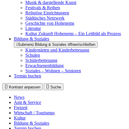
Musik & darstellende Kunst
Festivals & Reihen
Religiöse Einrichtungen
Städtisches Netzwerk
Geschichte von Hohenems
Literatur
Kultur Zukunft Hohenems – Ein Leitbild als Prozess
Bildung & Soziales
Submenü Bildung & Soziales öffnen/schließen
Kindergärten und Kinderbetreuung
Schulen
Schülerbetreuung
Erwachsenenbildung
Soziales – Wohnen – Senioren
Termin buchen
Kontrast anpassen
Suche
News
Amt & Service
Freizeit
Wirtschaft / Tourismus
Kultur
Bildung & Soziales
Termin buchen