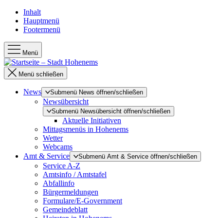
Inhalt
Hauptmenü
Footermenü
Menü
Menü schließen
News
Submenü News öffnen/schließen
Newsübersicht
Submenü Newsübersicht öffnen/schließen
Aktuelle Initiativen
Mittagsmenüs in Hohenems
Wetter
Webcams
Amt & Service
Submenü Amt & Service öffnen/schließen
Service A-Z
Amtsinfo / Amtstafel
Abfallinfo
Bürgermeldungen
Formulare/E-Government
Gemeindeblatt