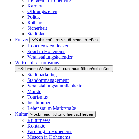
Heiraten in Hohenems
Karriere
Öffnungszeiten
Politik
Rathaus
Sicherheit
Stadtplan
Freizeit
Submenü Freizeit öffnen/schließen
Hohenems entdecken
Sport in Hohenems
Veranstaltungskalender
Wirtschaft / Tourismus
Submenü Wirtschaft / Tourismus öffnen/schließen
Stadtmarketing
Standortmanagement
Veranstaltungsräumlichkeiten
Märkte
Tourismus
Institutionen
Lebensraum Marktstraße
Kultur
Submenü Kultur öffnen/schließen
Kulturnews
Kontakte
Fasching in Hohenems
Museen in Hohenems