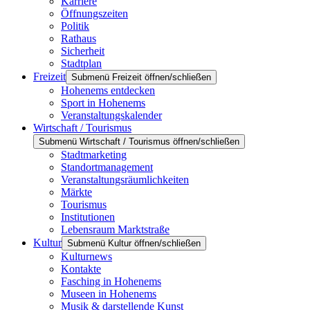
Karriere
Öffnungszeiten
Politik
Rathaus
Sicherheit
Stadtplan
Freizeit
Submenü Freizeit öffnen/schließen
Hohenems entdecken
Sport in Hohenems
Veranstaltungskalender
Wirtschaft / Tourismus
Submenü Wirtschaft / Tourismus öffnen/schließen
Stadtmarketing
Standortmanagement
Veranstaltungsräumlichkeiten
Märkte
Tourismus
Institutionen
Lebensraum Marktstraße
Kultur
Submenü Kultur öffnen/schließen
Kulturnews
Kontakte
Fasching in Hohenems
Museen in Hohenems
Musik & darstellende Kunst