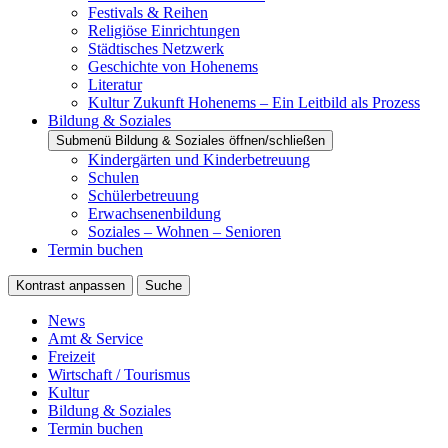
Festivals & Reihen
Religiöse Einrichtungen
Städtisches Netzwerk
Geschichte von Hohenems
Literatur
Kultur Zukunft Hohenems – Ein Leitbild als Prozess
Bildung & Soziales
Submenü Bildung & Soziales öffnen/schließen
Kindergärten und Kinderbetreuung
Schulen
Schülerbetreuung
Erwachsenenbildung
Soziales – Wohnen – Senioren
Termin buchen
Kontrast anpassen
Suche
News
Amt & Service
Freizeit
Wirtschaft / Tourismus
Kultur
Bildung & Soziales
Termin buchen