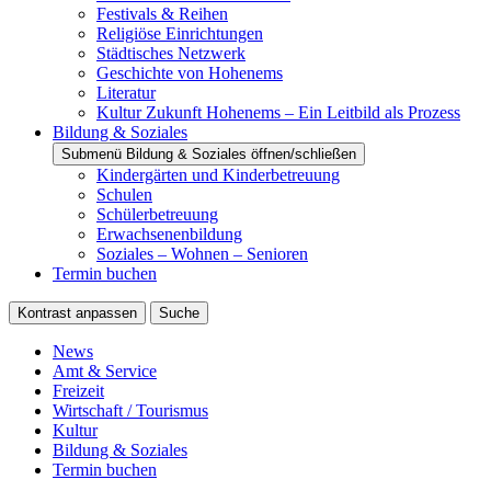
Festivals & Reihen
Religiöse Einrichtungen
Städtisches Netzwerk
Geschichte von Hohenems
Literatur
Kultur Zukunft Hohenems – Ein Leitbild als Prozess
Bildung & Soziales
Submenü Bildung & Soziales öffnen/schließen
Kindergärten und Kinderbetreuung
Schulen
Schülerbetreuung
Erwachsenenbildung
Soziales – Wohnen – Senioren
Termin buchen
Kontrast anpassen
Suche
News
Amt & Service
Freizeit
Wirtschaft / Tourismus
Kultur
Bildung & Soziales
Termin buchen