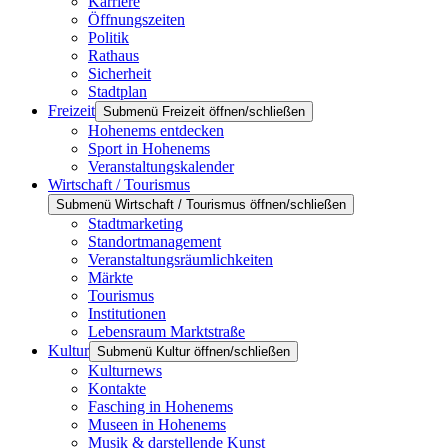
Karriere
Öffnungszeiten
Politik
Rathaus
Sicherheit
Stadtplan
Freizeit
Submenü Freizeit öffnen/schließen
Hohenems entdecken
Sport in Hohenems
Veranstaltungskalender
Wirtschaft / Tourismus
Submenü Wirtschaft / Tourismus öffnen/schließen
Stadtmarketing
Standortmanagement
Veranstaltungsräumlichkeiten
Märkte
Tourismus
Institutionen
Lebensraum Marktstraße
Kultur
Submenü Kultur öffnen/schließen
Kulturnews
Kontakte
Fasching in Hohenems
Museen in Hohenems
Musik & darstellende Kunst