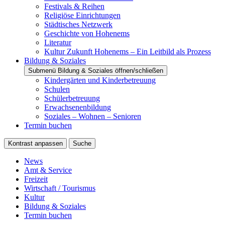
Festivals & Reihen
Religiöse Einrichtungen
Städtisches Netzwerk
Geschichte von Hohenems
Literatur
Kultur Zukunft Hohenems – Ein Leitbild als Prozess
Bildung & Soziales
Submenü Bildung & Soziales öffnen/schließen
Kindergärten und Kinderbetreuung
Schulen
Schülerbetreuung
Erwachsenenbildung
Soziales – Wohnen – Senioren
Termin buchen
Kontrast anpassen
Suche
News
Amt & Service
Freizeit
Wirtschaft / Tourismus
Kultur
Bildung & Soziales
Termin buchen