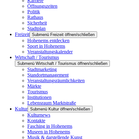
Karriere
Öffnungszeiten
Politik
Rathaus
Sicherheit
Stadtplan
Freizeit
Submenü Freizeit öffnen/schließen
Hohenems entdecken
Sport in Hohenems
Veranstaltungskalender
Wirtschaft / Tourismus
Submenü Wirtschaft / Tourismus öffnen/schließen
Stadtmarketing
Standortmanagement
Veranstaltungsräumlichkeiten
Märkte
Tourismus
Institutionen
Lebensraum Marktstraße
Kultur
Submenü Kultur öffnen/schließen
Kulturnews
Kontakte
Fasching in Hohenems
Museen in Hohenems
Musik & darstellende Kunst