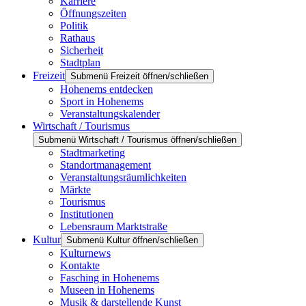
Karriere
Öffnungszeiten
Politik
Rathaus
Sicherheit
Stadtplan
Freizeit
Submenü Freizeit öffnen/schließen
Hohenems entdecken
Sport in Hohenems
Veranstaltungskalender
Wirtschaft / Tourismus
Submenü Wirtschaft / Tourismus öffnen/schließen
Stadtmarketing
Standortmanagement
Veranstaltungsräumlichkeiten
Märkte
Tourismus
Institutionen
Lebensraum Marktstraße
Kultur
Submenü Kultur öffnen/schließen
Kulturnews
Kontakte
Fasching in Hohenems
Museen in Hohenems
Musik & darstellende Kunst