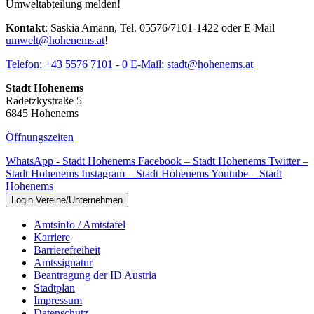
Umweltabteilung melden!
Kontakt
: Saskia Amann, Tel. 05576/7101-1422 oder E-Mail
umwelt@hohenems.at
!
Telefon:
+43 5576 7101 - 0
E-Mail:
stadt@hohenems.at
Stadt Hohenems
Radetzkystraße 5
6845 Hohenems
Öffnungszeiten
WhatsApp - Stadt Hohenems
Facebook – Stadt Hohenems
Twitter –
Stadt Hohenems
Instagram – Stadt Hohenems
Youtube – Stadt
Hohenems
Login Vereine/Unternehmen
Amtsinfo / Amtstafel
Karriere
Barrierefreiheit
Amtssignatur
Beantragung der ID Austria
Stadtplan
Impressum
Datenschutz