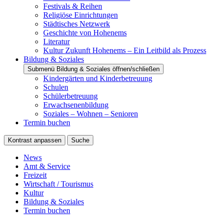
Festivals & Reihen
Religiöse Einrichtungen
Städtisches Netzwerk
Geschichte von Hohenems
Literatur
Kultur Zukunft Hohenems – Ein Leitbild als Prozess
Bildung & Soziales
Submenü Bildung & Soziales öffnen/schließen
Kindergärten und Kinderbetreuung
Schulen
Schülerbetreuung
Erwachsenenbildung
Soziales – Wohnen – Senioren
Termin buchen
Kontrast anpassen
Suche
News
Amt & Service
Freizeit
Wirtschaft / Tourismus
Kultur
Bildung & Soziales
Termin buchen