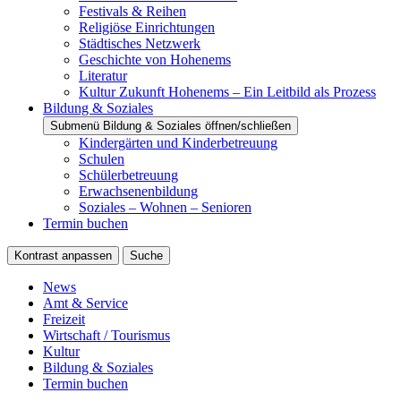
Festivals & Reihen
Religiöse Einrichtungen
Städtisches Netzwerk
Geschichte von Hohenems
Literatur
Kultur Zukunft Hohenems – Ein Leitbild als Prozess
Bildung & Soziales
Submenü Bildung & Soziales öffnen/schließen
Kindergärten und Kinderbetreuung
Schulen
Schülerbetreuung
Erwachsenenbildung
Soziales – Wohnen – Senioren
Termin buchen
Kontrast anpassen
Suche
News
Amt & Service
Freizeit
Wirtschaft / Tourismus
Kultur
Bildung & Soziales
Termin buchen