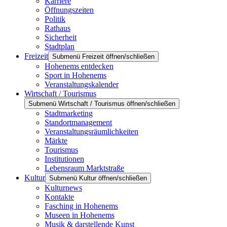
Karriere
Öffnungszeiten
Politik
Rathaus
Sicherheit
Stadtplan
Freizeit
Submenü Freizeit öffnen/schließen
Hohenems entdecken
Sport in Hohenems
Veranstaltungskalender
Wirtschaft / Tourismus
Submenü Wirtschaft / Tourismus öffnen/schließen
Stadtmarketing
Standortmanagement
Veranstaltungsräumlichkeiten
Märkte
Tourismus
Institutionen
Lebensraum Marktstraße
Kultur
Submenü Kultur öffnen/schließen
Kulturnews
Kontakte
Fasching in Hohenems
Museen in Hohenems
Musik & darstellende Kunst