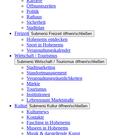
Karriere
Öffnungszeiten
Politik
Rathaus
Sicherheit
Stadtplan
Freizeit
Submenü Freizeit öffnen/schließen
Hohenems entdecken
Sport in Hohenems
Veranstaltungskalender
Wirtschaft / Tourismus
Submenü Wirtschaft / Tourismus öffnen/schließen
Stadtmarketing
Standortmanagement
Veranstaltungsräumlichkeiten
Märkte
Tourismus
Institutionen
Lebensraum Marktstraße
Kultur
Submenü Kultur öffnen/schließen
Kulturnews
Kontakte
Fasching in Hohenems
Museen in Hohenems
Musik & darstellende Kunst