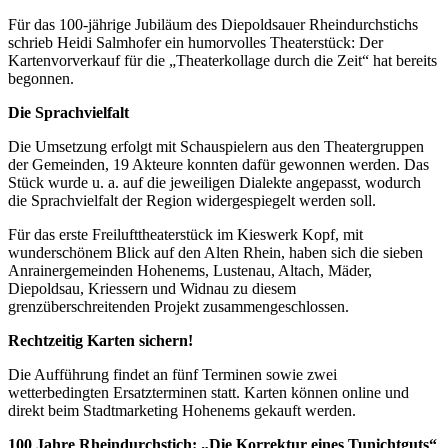
Für das 100-jährige Jubiläum des Diepoldsauer Rheindurchstichs
schrieb Heidi Salmhofer ein humorvolles Theaterstück: Der
Kartenvorverkauf für die „Theaterkollage durch die Zeit“ hat bereits
begonnen.
Die Sprachvielfalt
Die Umsetzung erfolgt mit Schauspielern aus den Theatergruppen
der Gemeinden, 19 Akteure konnten dafür gewonnen werden. Das
Stück wurde u. a. auf die jeweiligen Dialekte angepasst, wodurch
die Sprachvielfalt der Region widergespiegelt werden soll.
Für das erste Freilufttheaterstück im Kieswerk Kopf, mit
wunderschönem Blick auf den Alten Rhein, haben sich die sieben
Anrainergemeinden Hohenems, Lustenau, Altach, Mäder,
Diepoldsau, Kriessern und Widnau zu diesem
grenzüberschreitenden Projekt zusammengeschlossen.
Rechtzeitig Karten sichern!
Die Aufführung findet an fünf Terminen sowie zwei
wetterbedingten Ersatzterminen statt. Karten können online und
direkt beim Stadtmarketing Hohenems gekauft werden.
100 Jahre Rheindurchstich: „Die Korrektur eines Tunichtguts“