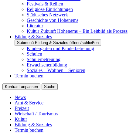
Festivals & Reihen
Religiöse Einrichtungen
Städtisches Netzwerk
Geschichte von Hohenems
Literatur
Kultur Zukunft Hohenems – Ein Leitbild als Prozess
Bildung & Soziales
Submenü Bildung & Soziales öffnen/schließen
Kindergärten und Kinderbetreuung
Schulen
Schülerbetreuung
Erwachsenenbildung
Soziales – Wohnen – Senioren
Termin buchen
Kontrast anpassen
Suche
News
Amt & Service
Freizeit
Wirtschaft / Tourismus
Kultur
Bildung & Soziales
Termin buchen