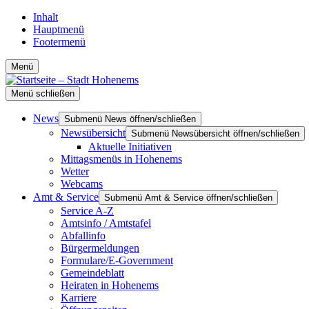
Inhalt
Hauptmenü
Footermenü
Menü
Menü schließen
News
Submenü News öffnen/schließen
Newsübersicht
Submenü Newsübersicht öffnen/schließen
Aktuelle Initiativen
Mittagsmenüs in Hohenems
Wetter
Webcams
Amt & Service
Submenü Amt & Service öffnen/schließen
Service A-Z
Amtsinfo / Amtstafel
Abfallinfo
Bürgermeldungen
Formulare/E-Government
Gemeindeblatt
Heiraten in Hohenems
Karriere