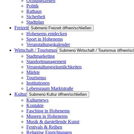
Öffnungszeiten
Politik
Rathaus
Sicherheit
Stadtplan
Freizeit
Submenü Freizeit öffnen/schließen
Hohenems entdecken
Sport in Hohenems
Veranstaltungskalender
Wirtschaft / Tourismus
Submenü Wirtschaft / Tourismus öffnen/sc
Stadtmarketing
Standortmanagement
Veranstaltungsräumlichkeiten
Märkte
Tourismus
Institutionen
Lebensraum Marktstraße
Kultur
Submenü Kultur öffnen/schließen
Kulturnews
Kontakte
Fasching in Hohenems
Museen in Hohenems
Musik & darstellende Kunst
Festivals & Reihen
Religiöse Einrichtungen