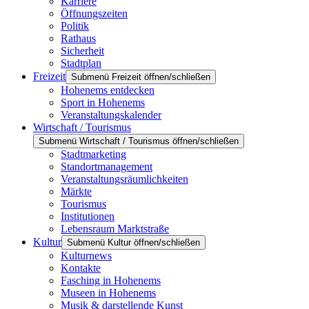
Karriere
Öffnungszeiten
Politik
Rathaus
Sicherheit
Stadtplan
Freizeit
Submenü Freizeit öffnen/schließen
Hohenems entdecken
Sport in Hohenems
Veranstaltungskalender
Wirtschaft / Tourismus
Submenü Wirtschaft / Tourismus öffnen/schließen
Stadtmarketing
Standortmanagement
Veranstaltungsräumlichkeiten
Märkte
Tourismus
Institutionen
Lebensraum Marktstraße
Kultur
Submenü Kultur öffnen/schließen
Kulturnews
Kontakte
Fasching in Hohenems
Museen in Hohenems
Musik & darstellende Kunst