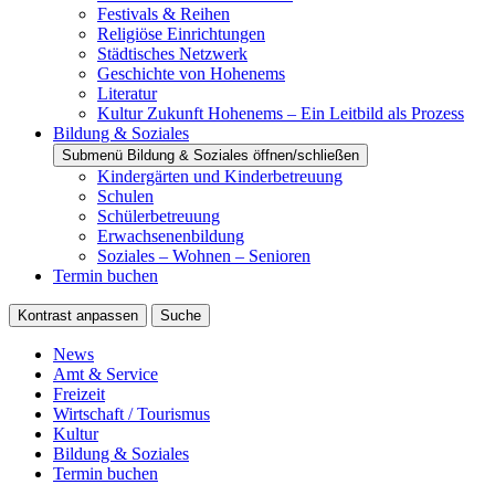
Festivals & Reihen
Religiöse Einrichtungen
Städtisches Netzwerk
Geschichte von Hohenems
Literatur
Kultur Zukunft Hohenems – Ein Leitbild als Prozess
Bildung & Soziales
Submenü Bildung & Soziales öffnen/schließen
Kindergärten und Kinderbetreuung
Schulen
Schülerbetreuung
Erwachsenenbildung
Soziales – Wohnen – Senioren
Termin buchen
Kontrast anpassen
Suche
News
Amt & Service
Freizeit
Wirtschaft / Tourismus
Kultur
Bildung & Soziales
Termin buchen