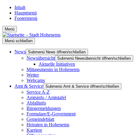
Inhalt
Hauptmenü
Footermenü
Menü
Menü schließen
News
Submenü News öffnen/schließen
Newsübersicht
Submenü Newsübersicht öffnen/schließen
Aktuelle Initiativen
Mittagsmenüs in Hohenems
Wetter
Webcams
Amt & Service
Submenü Amt & Service öffnen/schließen
Service A-Z
Amtsinfo / Amtstafel
Abfallinfo
Bürgermeldungen
Formulare/E-Government
Gemeindeblatt
Heiraten in Hohenems
Karriere