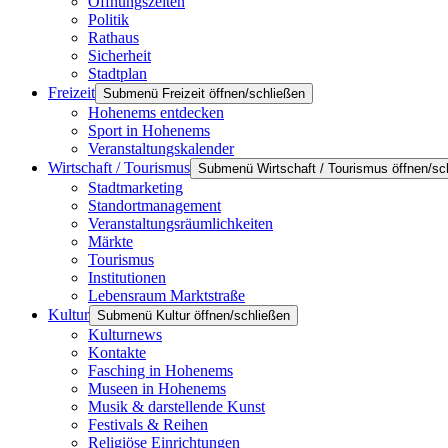
Öffnungszeiten
Politik
Rathaus
Sicherheit
Stadtplan
Freizeit
Submenü Freizeit öffnen/schließen
Hohenems entdecken
Sport in Hohenems
Veranstaltungskalender
Wirtschaft / Tourismus
Submenü Wirtschaft / Tourismus öffnen/sc
Stadtmarketing
Standortmanagement
Veranstaltungsräumlichkeiten
Märkte
Tourismus
Institutionen
Lebensraum Marktstraße
Kultur
Submenü Kultur öffnen/schließen
Kulturnews
Kontakte
Fasching in Hohenems
Museen in Hohenems
Musik & darstellende Kunst
Festivals & Reihen
Religiöse Einrichtungen