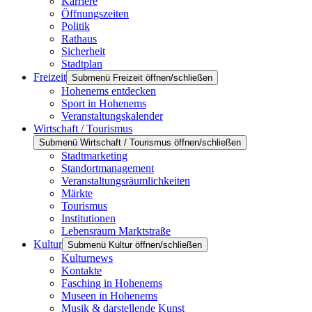
Karriere
Öffnungszeiten
Politik
Rathaus
Sicherheit
Stadtplan
Freizeit
Submenü Freizeit öffnen/schließen
Hohenems entdecken
Sport in Hohenems
Veranstaltungskalender
Wirtschaft / Tourismus
Submenü Wirtschaft / Tourismus öffnen/schließen
Stadtmarketing
Standortmanagement
Veranstaltungsräumlichkeiten
Märkte
Tourismus
Institutionen
Lebensraum Marktstraße
Kultur
Submenü Kultur öffnen/schließen
Kulturnews
Kontakte
Fasching in Hohenems
Museen in Hohenems
Musik & darstellende Kunst