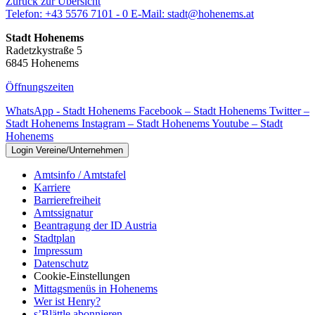
Zurück zur Übersicht
Telefon:
+43 5576 7101 - 0
E-Mail:
stadt@hohenems.at
Stadt Hohenems
Radetzkystraße 5
6845 Hohenems
Öffnungszeiten
WhatsApp - Stadt Hohenems
Facebook – Stadt Hohenems
Twitter –
Stadt Hohenems
Instagram – Stadt Hohenems
Youtube – Stadt
Hohenems
Login Vereine/Unternehmen
Amtsinfo / Amtstafel
Karriere
Barrierefreiheit
Amtssignatur
Beantragung der ID Austria
Stadtplan
Impressum
Datenschutz
Cookie-Einstellungen
Mittagsmenüs in Hohenems
Wer ist Henry?
s’Blättle abonnieren