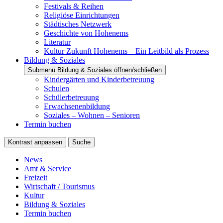
Festivals & Reihen
Religiöse Einrichtungen
Städtisches Netzwerk
Geschichte von Hohenems
Literatur
Kultur Zukunft Hohenems – Ein Leitbild als Prozess
Bildung & Soziales
Submenü Bildung & Soziales öffnen/schließen
Kindergärten und Kinderbetreuung
Schulen
Schülerbetreuung
Erwachsenenbildung
Soziales – Wohnen – Senioren
Termin buchen
Kontrast anpassen
Suche
News
Amt & Service
Freizeit
Wirtschaft / Tourismus
Kultur
Bildung & Soziales
Termin buchen