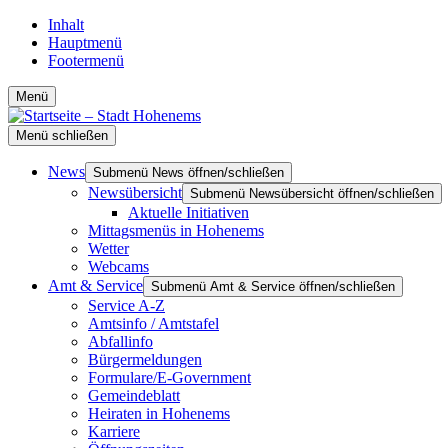
Inhalt
Hauptmenü
Footermenü
Menü
Menü schließen
News
Submenü News öffnen/schließen
Newsübersicht
Submenü Newsübersicht öffnen/schließen
Aktuelle Initiativen
Mittagsmenüs in Hohenems
Wetter
Webcams
Amt & Service
Submenü Amt & Service öffnen/schließen
Service A-Z
Amtsinfo / Amtstafel
Abfallinfo
Bürgermeldungen
Formulare/E-Government
Gemeindeblatt
Heiraten in Hohenems
Karriere