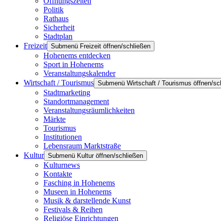
Öffnungszeiten
Politik
Rathaus
Sicherheit
Stadtplan
Freizeit
Submenü Freizeit öffnen/schließen
Hohenems entdecken
Sport in Hohenems
Veranstaltungskalender
Wirtschaft / Tourismus
Submenü Wirtschaft / Tourismus öffnen/sc
Stadtmarketing
Standortmanagement
Veranstaltungsräumlichkeiten
Märkte
Tourismus
Institutionen
Lebensraum Marktstraße
Kultur
Submenü Kultur öffnen/schließen
Kulturnews
Kontakte
Fasching in Hohenems
Museen in Hohenems
Musik & darstellende Kunst
Festivals & Reihen
Religiöse Einrichtungen