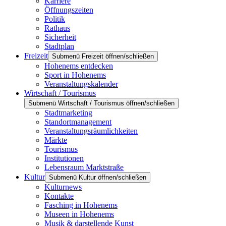
Karriere
Öffnungszeiten
Politik
Rathaus
Sicherheit
Stadtplan
Freizeit
Submenü Freizeit öffnen/schließen
Hohenems entdecken
Sport in Hohenems
Veranstaltungskalender
Wirtschaft / Tourismus
Submenü Wirtschaft / Tourismus öffnen/schließen
Stadtmarketing
Standortmanagement
Veranstaltungsräumlichkeiten
Märkte
Tourismus
Institutionen
Lebensraum Marktstraße
Kultur
Submenü Kultur öffnen/schließen
Kulturnews
Kontakte
Fasching in Hohenems
Museen in Hohenems
Musik & darstellende Kunst