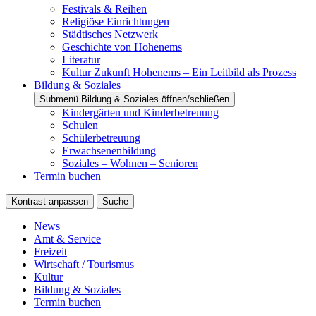
Festivals & Reihen
Religiöse Einrichtungen
Städtisches Netzwerk
Geschichte von Hohenems
Literatur
Kultur Zukunft Hohenems – Ein Leitbild als Prozess
Bildung & Soziales
Submenü Bildung & Soziales öffnen/schließen
Kindergärten und Kinderbetreuung
Schulen
Schülerbetreuung
Erwachsenenbildung
Soziales – Wohnen – Senioren
Termin buchen
Kontrast anpassen
Suche
News
Amt & Service
Freizeit
Wirtschaft / Tourismus
Kultur
Bildung & Soziales
Termin buchen