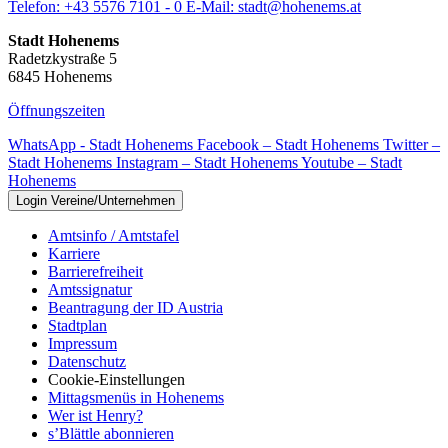
Telefon:
+43 5576 7101 - 0
E-Mail:
stadt@hohenems.at
Stadt Hohenems
Radetzkystraße 5
6845 Hohenems
Öffnungszeiten
WhatsApp - Stadt Hohenems
Facebook – Stadt Hohenems
Twitter –
Stadt Hohenems
Instagram – Stadt Hohenems
Youtube – Stadt
Hohenems
Login Vereine/Unternehmen
Amtsinfo / Amtstafel
Karriere
Barrierefreiheit
Amtssignatur
Beantragung der ID Austria
Stadtplan
Impressum
Datenschutz
Cookie-Einstellungen
Mittagsmenüs in Hohenems
Wer ist Henry?
s’Blättle abonnieren