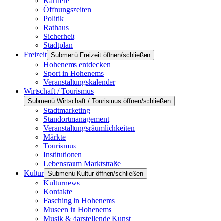
Karriere
Öffnungszeiten
Politik
Rathaus
Sicherheit
Stadtplan
Freizeit
Submenü Freizeit öffnen/schließen
Hohenems entdecken
Sport in Hohenems
Veranstaltungskalender
Wirtschaft / Tourismus
Submenü Wirtschaft / Tourismus öffnen/schließen
Stadtmarketing
Standortmanagement
Veranstaltungsräumlichkeiten
Märkte
Tourismus
Institutionen
Lebensraum Marktstraße
Kultur
Submenü Kultur öffnen/schließen
Kulturnews
Kontakte
Fasching in Hohenems
Museen in Hohenems
Musik & darstellende Kunst