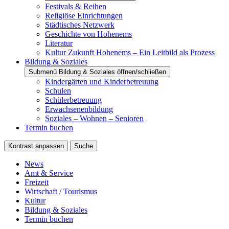
Festivals & Reihen
Religiöse Einrichtungen
Städtisches Netzwerk
Geschichte von Hohenems
Literatur
Kultur Zukunft Hohenems – Ein Leitbild als Prozess
Bildung & Soziales
Submenü Bildung & Soziales öffnen/schließen
Kindergärten und Kinderbetreuung
Schulen
Schülerbetreuung
Erwachsenenbildung
Soziales – Wohnen – Senioren
Termin buchen
Kontrast anpassen
Suche
News
Amt & Service
Freizeit
Wirtschaft / Tourismus
Kultur
Bildung & Soziales
Termin buchen