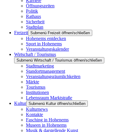
Karriere
Öffnungszeiten
Politik
Rathaus
Sicherheit
Stadtplan
Freizeit
Submenü Freizeit öffnen/schließen
Hohenems entdecken
Sport in Hohenems
Veranstaltungskalender
Wirtschaft / Tourismus
Submenü Wirtschaft / Tourismus öffnen/schließen
Stadtmarketing
Standortmanagement
Veranstaltungsräumlichkeiten
Märkte
Tourismus
Institutionen
Lebensraum Marktstraße
Kultur
Submenü Kultur öffnen/schließen
Kulturnews
Kontakte
Fasching in Hohenems
Museen in Hohenems
Musik & darstellende Kunst