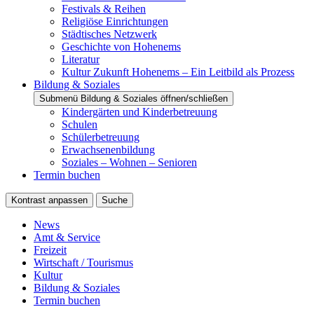
Festivals & Reihen
Religiöse Einrichtungen
Städtisches Netzwerk
Geschichte von Hohenems
Literatur
Kultur Zukunft Hohenems – Ein Leitbild als Prozess
Bildung & Soziales
Submenü Bildung & Soziales öffnen/schließen
Kindergärten und Kinderbetreuung
Schulen
Schülerbetreuung
Erwachsenenbildung
Soziales – Wohnen – Senioren
Termin buchen
Kontrast anpassen
Suche
News
Amt & Service
Freizeit
Wirtschaft / Tourismus
Kultur
Bildung & Soziales
Termin buchen